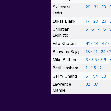
Sylvestre
29
·
31
·
33
·
3
Ledru
Lukas Blakk
17
·
20
·
23
·
Christian
5
·
6
·
7
·
8
·
Legnitto
Ritu Khotari
41
·
44
·
47
·
Bhavana Bajaj
18
·
21
·
24
·
Mike Beltzner
3
·
3.5
·
3.6
·
Basil Hashem
1
·
1.5
·
2
Gerry Chang
51
·
54
·
58
Lawrence
32
·
37
Mandel