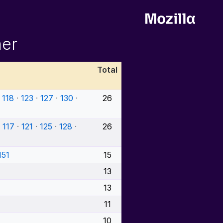
ner
Total
·
118
·
123
·
127
·
130
·
26
·
117
·
121
·
125
·
128
·
26
151
15
13
13
11
10