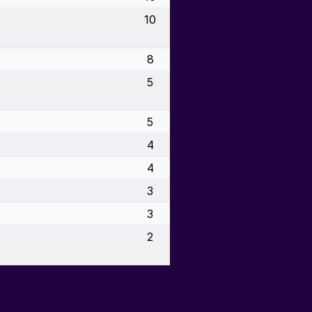
10
8
5
5
4
4
3
3
2