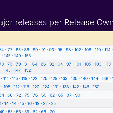
jor releases per Release Ow
74
·
77
·
83
·
86
·
89
·
91
·
93
·
95
·
98
·
102
·
106
·
110
·
114
1
·
145
·
149
·
153
73
·
76
·
79
·
81
·
84
·
88
·
92
·
94
·
97
·
101
·
105
·
109
·
113
9
·
143
·
147
·
152
·
111
·
115
·
119
·
122
·
126
·
129
·
133
·
136
·
140
·
144
·
148
·
·
108
·
112
·
116
·
120
·
124
·
131
·
138
·
142
·
146
·
150
64
·
68
·
72
·
75
·
78
·
80
·
82
·
85
·
87
·
90
3
·
14
·
14
·
15
·
16
·
19
·
22
·
25
49
·
53
·
56
·
59
·
62
·
66
·
70