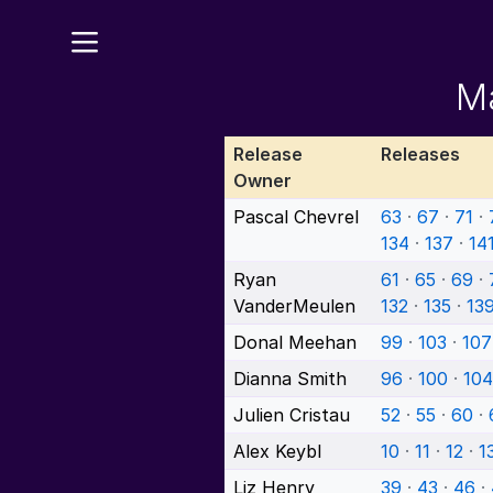
Ma
Release
Releases
Owner
Pascal Chevrel
63
·
67
·
71
·
134
·
137
·
14
Ryan
61
·
65
·
69
·
VanderMeulen
132
·
135
·
13
Donal Meehan
99
·
103
·
107
Dianna Smith
96
·
100
·
104
Julien Cristau
52
·
55
·
60
·
Alex Keybl
10
·
11
·
12
·
1
Liz Henry
39
·
43
·
46
·